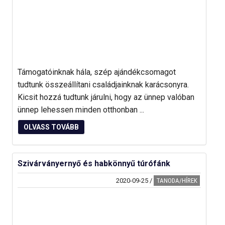
Támogatóinknak hála, szép ajándékcsomagot
tudtunk összeállítani családjainknak karácsonyra.
Kicsit hozzá tudtunk járulni, hogy az ünnep valóban
ünnep lehessen minden otthonban ...
OLVASS TOVÁBB
Szivárványernyő és habkönnyű túrófánk
2020-09-25
/
TANODA/HÍREK