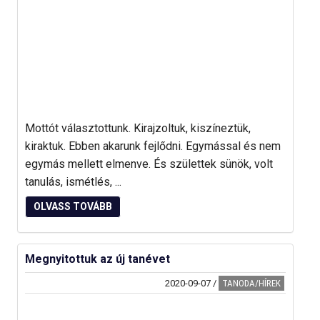
Mottót választottunk. Kirajzoltuk, kiszíneztük,
kiraktuk. Ebben akarunk fejlődni. Egymással és nem
egymás mellett elmenve. És születtek sünök, volt
tanulás, ismétlés, ...
OLVASS TOVÁBB
Megnyitottuk az új tanévet
2020-09-07
/
TANODA/HÍREK