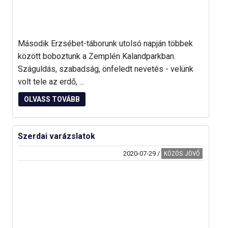
Második Erzsébet-táborunk utolsó napján többek
között boboztunk a Zemplén Kalandparkban.
Száguldás, szabadság, önfeledt nevetés - velünk
volt tele az erdő, ...
OLVASS TOVÁBB
Szerdai varázslatok
2020-07-29
/
KÖZÖS JÖVŐ