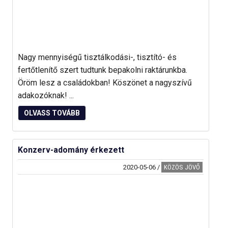
Nagy mennyiségű tisztálkodási-, tisztító- és
fertőtlenítő szert tudtunk bepakolni raktárunkba.
Öröm lesz a családokban! Köszönet a nagyszívű
adakozóknak! ...
OLVASS TOVÁBB
Konzerv-adomány érkezett
2020-05-06
/
KÖZÖS JÖVŐ