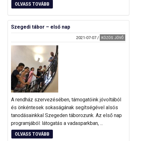
OLVASS TOVÁBB
Szegedi tábor – első nap
2021-07-07
/
KÖZÖS JÖVŐ
A rendház szervezésében, támogatóink jóvoltából
és önkéntesek sokaságának segítségével alsós
tanodásainkkal Szegeden táborozunk. Az első nap
programjából: látogatás a vadasparkban, ...
OLVASS TOVÁBB