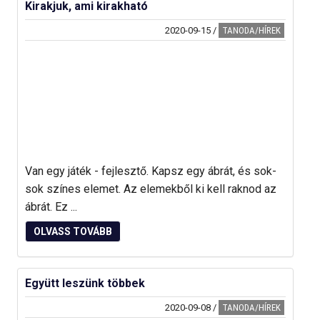
Kirakjuk, ami kirakható
2020-09-15
/
TANODA/HÍREK
Van egy játék - fejlesztő. Kapsz egy ábrát, és sok-
sok színes elemet. Az elemekből ki kell raknod az
ábrát. Ez ...
OLVASS TOVÁBB
Együtt leszünk többek
2020-09-08
/
TANODA/HÍREK