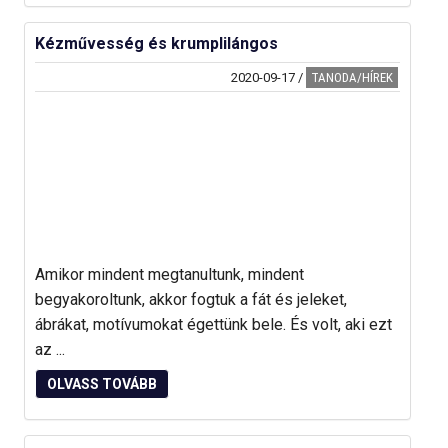
Kézművesség és krumplilángos
2020-09-17
/
TANODA/HÍREK
Amikor mindent megtanultunk, mindent
begyakoroltunk, akkor fogtuk a fát és jeleket,
ábrákat, motívumokat égettünk bele. És volt, aki ezt
az ...
OLVASS TOVÁBB