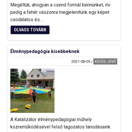
Megéltük, ahogyan a csend formál bennünket, mi
pedig a fehér vászonra megjelenítünk egy képet
csodálatos és ...
OLVASS TOVÁBB
Élménypedagógia kisebbeknek
2021-08-05
/
KÖZÖS JÖVŐ
A Katalizátor élménypedagógiai műhely
közreműködésével felső tagozatos tanodásaink