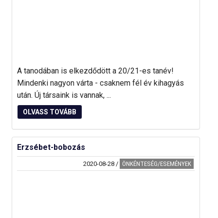
A tanodában is elkezdődött a 20/21-es tanév!
Mindenki nagyon várta - csaknem fél év kihagyás
után. Új társaink is vannak, ...
OLVASS TOVÁBB
Erzsébet-bobozás
2020-08-28
/
ÖNKÉNTESÉG/ESEMÉNYEK