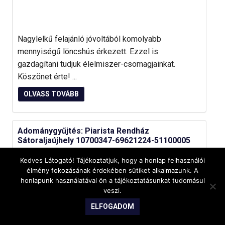
Nagylelkű felajánló jóvoltából komolyabb
mennyiségű löncshús érkezett. Ezzel is
gazdagítani tudjuk élelmiszer-csomagjainkat.
Köszönet érte! ...
OLVASS TOVÁBB
Adománygyűjtés: Piarista Rendház
Sátoraljaújhely 10700347-69621224-51100005
2020-05-01
/
TANODA/HÍREK
Kedves Látogató! Tájékoztatjuk, hogy a honlap felhasználói
élmény fokozásának érdekében sütiket alkalmazunk. A
A COVID-19-koronavírus-járvány idején mindent
honlapunk használatával ön a tájékoztatásunkat tudomásul
megteszünk, hogy a hozzánk kapcsolódó szegény
veszi.
családokat támogassuk. A tanoda, a szombati
ELFOGADOM
önkéntes közösség és egyéb ...