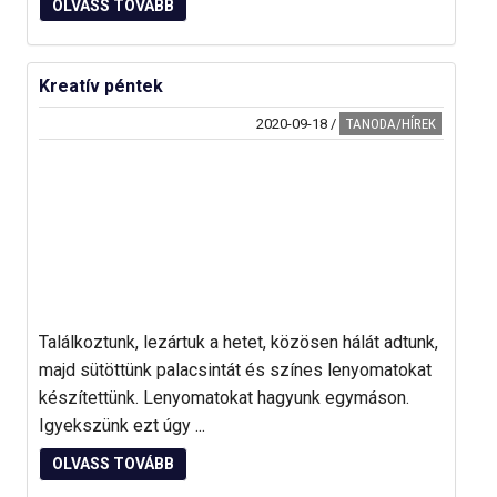
OLVASS TOVÁBB
Kreatív péntek
2020-09-18
/
TANODA/HÍREK
Találkoztunk, lezártuk a hetet, közösen hálát adtunk,
majd sütöttünk palacsintát és színes lenyomatokat
készítettünk. Lenyomatokat hagyunk egymáson.
Igyekszünk ezt úgy ...
OLVASS TOVÁBB