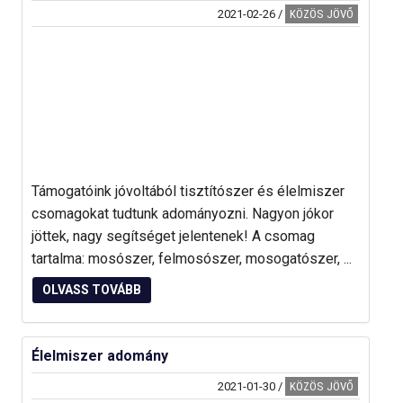
2021-02-26
/
KÖZÖS JÖVŐ
Támogatóink jóvoltából tisztítószer és élelmiszer
csomagokat tudtunk adományozni. Nagyon jókor
jöttek, nagy segítséget jelentenek! A csomag
tartalma: mosószer, felmosószer, mosogatószer, ...
OLVASS TOVÁBB
Élelmiszer adomány
2021-01-30
/
KÖZÖS JÖVŐ