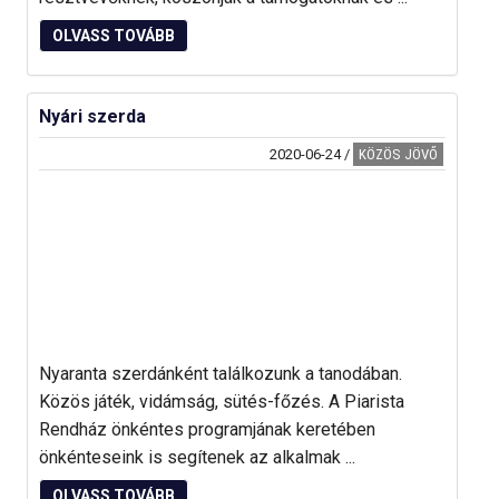
OLVASS TOVÁBB
Nyári szerda
2020-06-24
/
KÖZÖS JÖVŐ
Nyaranta szerdánként találkozunk a tanodában.
Közös játék, vidámság, sütés-főzés. A Piarista
Rendház önkéntes programjának keretében
önkénteseink is segítenek az alkalmak ...
OLVASS TOVÁBB