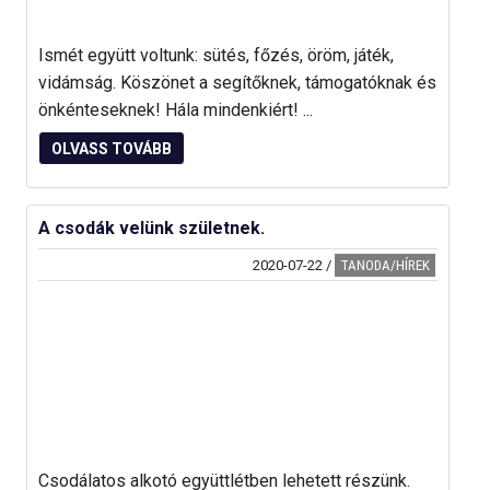
Ismét együtt voltunk: sütés, főzés, öröm, játék,
vidámság. Köszönet a segítőknek, támogatóknak és
önkénteseknek! Hála mindenkiért! ...
OLVASS TOVÁBB
A csodák velünk születnek.
2020-07-22
/
TANODA/HÍREK
Csodálatos alkotó együttlétben lehetett részünk.