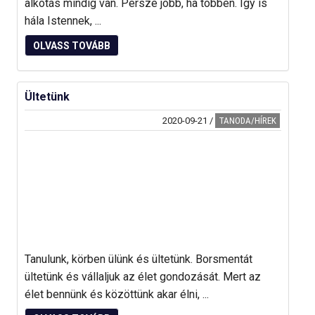
alkotás mindig van. Persze jobb, ha többen. Így is
hála Istennek, ...
OLVASS TOVÁBB
Ültetünk
2020-09-21
/
TANODA/HÍREK
Tanulunk, körben ülünk és ültetünk. Borsmentát
ültetünk és vállaljuk az élet gondozását. Mert az
élet bennünk és közöttünk akar élni, ...