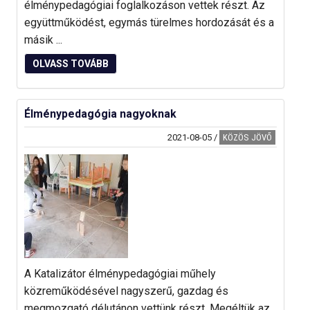
élménypedagógiai foglalkozáson vettek részt. Az
együttműködést, egymás türelmes hordozását és a
másik ...
OLVASS TOVÁBB
Élménypedagógia nagyoknak
2021-08-05
/
KÖZÖS JÖVŐ
A Katalizátor élménypedagógiai műhely
közreműködésével nagyszerű, gazdag és
megmozgató délutánon vettünk részt. Megéltük az