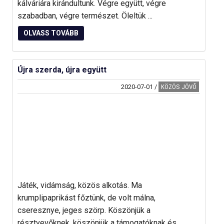
kálváriára kirándultunk. Végre együtt, végre
szabadban, végre természet. Öleltük ...
OLVASS TOVÁBB
Újra szerda, újra együtt
2020-07-01
/
KÖZÖS JÖVŐ
Játék, vidámság, közös alkotás. Ma
krumplipaprikást főztünk, de volt málna,
cseresznye, jeges szörp. Köszönjük a
résztvevőknek, köszönjük a támogatóknak és ...