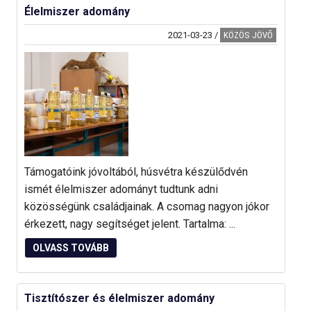
Élelmiszer adomány
2021-03-23
/
KÖZÖS JÖVŐ
Támogatóink jóvoltából, húsvétra készülődvén
ismét élelmiszer adományt tudtunk adni
közösségünk családjainak. A csomag nagyon jókor
érkezett, nagy segítséget jelent. Tartalma: ...
OLVASS TOVÁBB
Tisztítószer és élelmiszer adomány