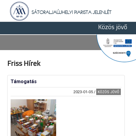
Skip
to
SÁTORALJAÚJHELYI PIARISTA JELENLÉT
content
Közös jövő
Friss Hírek
Támogatás
2023-01-05
/
KÖZÖS JÖVŐ