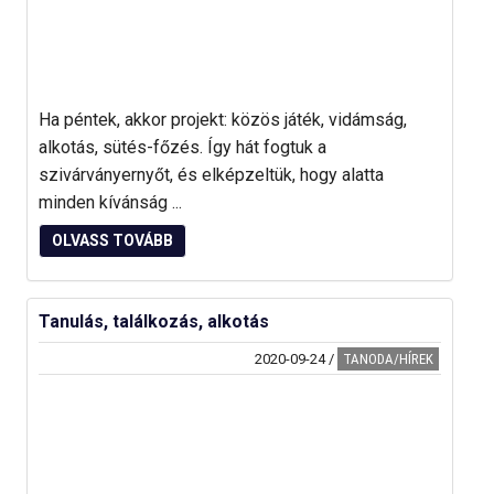
Ha péntek, akkor projekt: közös játék, vidámság,
alkotás, sütés-főzés. Így hát fogtuk a
szivárványernyőt, és elképzeltük, hogy alatta
minden kívánság ...
OLVASS TOVÁBB
Tanulás, találkozás, alkotás
2020-09-24
/
TANODA/HÍREK