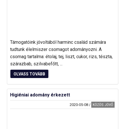
Támogatóink jóvoltából harminc család számára
tudtunk élelmiszer csomagot adományozni. A
csomag tartalma: étolaj, tej, liszt, cukor, rizs, tészta,
szárazbab, szilvabefőtt, ...
OLVASS TOVÁBB
Higiéniai adomány érkezett
2020-05-08
/
KÖZÖS JÖVŐ