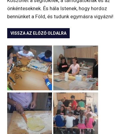
Köszönet a segítőknek, a támogatóknak és az
önkénteseknek. És hála Istenek, hogy hordoz
bennünket a Föld, és tudunk egymásra vigyázni!
VISSZA AZ ELŐZŐ OLDALRA