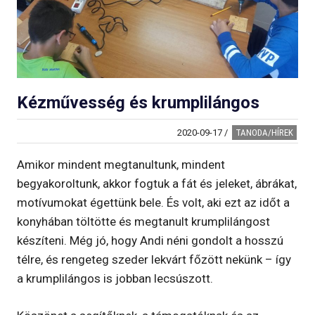
Kézművesség és krumplilángos
2020-09-17
/
TANODA/HÍREK
Amikor mindent megtanultunk, mindent
begyakoroltunk, akkor fogtuk a fát és jeleket, ábrákat,
motívumokat égettünk bele. És volt, aki ezt az időt a
konyhában töltötte és megtanult krumplilángost
készíteni. Még jó, hogy Andi néni gondolt a hosszú
télre, és rengeteg szeder lekvárt főzött nekünk – így
a krumplilángos is jobban lecsúszott.