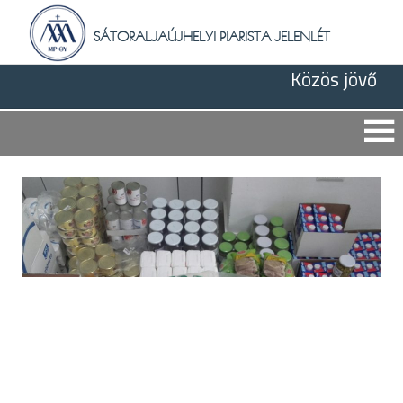
Skip
to
SÁTORALJAÚJHELYI PIARISTA JELENLÉT
content
Közös jövő