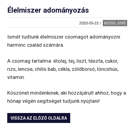
Élelmiszer adományozás
2020-05-23
/
KÖZÖS JÖVŐ
Ismét tudtunk élelmiszer csomagot adományozni
harminc család számára.
A csomag tartalma: étolaj, tej, liszt, tészta, cukor,
rizs, lencse, chilis bab, cékla, zöldborsó, löncshús,
vitamin.
Köszönet mindenkinek, aki hozzájárult ahhoz, hogy a
hónap végén segítséget tudjunk nyújtani!
VISSZA AZ ELŐZŐ OLDALRA