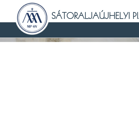
Skip
to
SÁTORALJAÚJHELYI PI
content