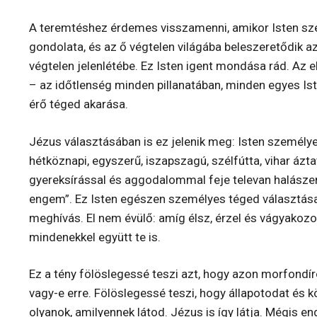
A teremtéshez érdemes visszamenni, amikor Isten s
gondolata, és az ő végtelen világába beleszeretődik 
végtelen jelenlétébe. Ez Isten igent mondása rád. Az 
– az időtlenség minden pillanatában, minden egyes Ist
érő téged akarása.
Jézus választásában is ez jelenik meg: Isten személy
hétköznapi, egyszerű, iszapszagú, szélfútta, vihar áztat
gyereksírással és aggodalommal feje televan halászem
engem”. Ez Isten egészen személyes téged választása 
meghívás. El nem évülő: amíg élsz, érzel és vágyakozol
mindenekkel együtt te is.
Ez a tény fölöslegessé teszi azt, hogy azon morfondí
vagy-e erre. Fölöslegessé teszi, hogy állapotodat és k
olyanok, amilyennek látod. Jézus is így látja. Mégis 