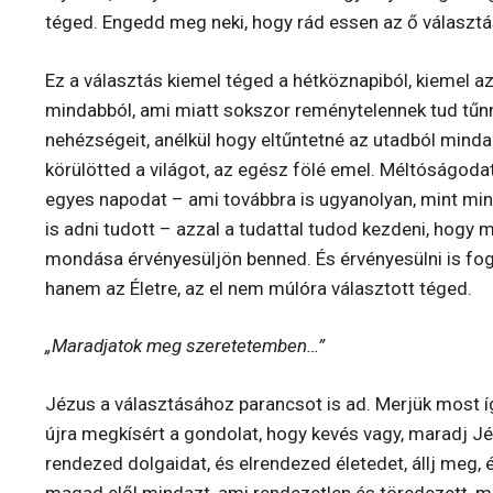
téged. Engedd meg neki, hogy rád essen az ő választás
Ez a választás kiemel téged a hétköznapiból, kiemel a
mindabból, ami miatt sokszor reménytelennek tud tűnni 
nehézségeit, anélkül hogy eltűntetné az utadból minda
körülötted a világot, az egész fölé emel. Méltóságod
egyes napodat – ami továbbra is ugyanolyan, mint mind
is adni tudott – azzal a tudattal tudod kezdeni, hogy m
mondása érvényesüljön benned. És érvényesülni is fo
hanem az Életre, az el nem múlóra választott téged.
„Maradjatok meg szeretetemben…”
Jézus a választásához parancsot is ad. Merjük most íg
újra megkísért a gondolat, hogy kevés vagy, maradj J
rendezed dolgaidat, és elrendezed életedet, állj meg, 
magad elől mindazt, ami rendezetlen és töredezett, m