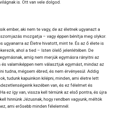
ilágnak is. Ott van vele dolgod.
sik ember, aki nem te vagy, de az életnek ugyanazt a
 a szomjazás mozgatja – vagy éppen bénítja meg olykor.
s ugyanarra az Életre hivatott, mint te. És az ő élete is
kerezik, ahol a tied – Isten ölelő jelenlétében. De
 egymásnak, amíg nem merjük egymásra rányitni az
a és valamiképpen nem választjuk egymást, mindaz az
dni tudna, mégsem ébred, és nem érvényesül. Addig
, tudunk kapuinkon kilépni, minden, ami életre lett
dezetlenségeink kezében van, és ez félelmet és
 ez így van, vissza kell térnünk az első pontra, és újra
l kell hinnünk Jézusnak, hogy rendben vagyunk, méltók
hez, ami erősebb minden félelemnél.