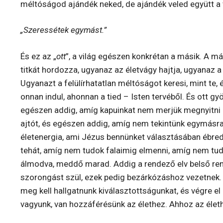
méltóságod ajándék neked, de ajándék veled együtt a v
„Szeressétek egymást.”
És ez az „
ott
”, a világ egészen konkrétan a másik. A má
titkát hordozza, ugyanaz az életvágy hajtja, ugyanaz
Ugyanazt a felülírhatatlan méltóságot keresi, mint te, é
onnan indul, ahonnan a tied – Isten tervéből. És ott gyö
egészen addig, amíg kapuinkat nem merjük megnyitni
ajtót, és egészen addig, amíg nem tekintünk egymásr
életenergia, ami Jézus bennünket választásában ébre
tehát, amíg nem tudok falaimig elmenni, amíg nem tudok
álmodva, meddő marad. Addig a rendező elv belső ren
szorongást szül, ezek pedig bezárkózáshoz vezetnek. Ha
meg kell hallgatnunk kiválasztottságunkat, és végre e
vagyunk, van hozzáférésünk az élethez. Ahhoz az élet