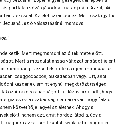
és parttalan sóvárgásoddal maradj nála. Azzal, aki
atban Jézussal. Az élet parancsa ez. Mert csak így tud
y, Jézusnál, az ő választásánál maradva.
tok.”
ndelkezik. Mert megmaradni az ő tekintete előtt,
ságot. Mert a mozdulatlanság változatlanságot jelent,
ából meddőség. Jézus tekintete és igent mondása az
badásban, csüggedésben, elakadásban vagy. Ott, ahol
oldódni kezdenek, amint enyhül megkötözöttséged,
ontakozni kezd szabadságod is. Jézus arra indít, hogy
energia és ez a szabadság nem arra van, hogy falaid
hanem közvetítője legyél az életnek. Ahogy a
ek előtt, hanem azt, amit hordoz, átadja, úgy a
dj magadra azzal, amit kaptál: kiválasztottságod és