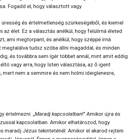
a. Fogadd el, hogy választott vagy.
z üresség és értelmetlenség szürkeségéből, és kiemel
az élet. Ez a választás anélkül, hogy felülírná életed
zt, ami megtorpant, és anélkül, hogy széppé írná
at megtalálva tudsz szóba állni magaddal, és minden
ig, és továbbra sem ígér többet annál, mint amit eddig
éltó vagy arra, hogy Isten választása, az ő igent
g, mert nem a semmire és nem holmi ideiglenesre,
y értelmezni: „
Maradj kapcsolatban
!” Amikor újra és
ézussal kapcsolatban. Amikor elhatározod, hogy
és maradj Jézus tekinteténél. Amikor el akarod rejteni
aradj Jézusnál. Éppen a gyengeségeiddel, éppen a