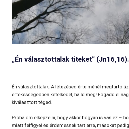
„Én választottalak titeket” (Jn16,16).
Én választottalak. A létezésed értelménél megtartó üz
értékességedben kételkedel, halld meg! Fogadd el nagy
kiválasztott téged.
Próbálom elképzelni, hogy akkor hogyan is van ez – ho
miatt felfigyel és érdemesnek tart erre, másokat pedi