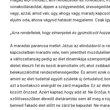
vonakodásaiddal, éppen a szégyeneddel, ürességeddel 
vagy; azzal, amid van; úgy, ahogy vagy, maradj kapcsol
eljutni oda, ahova vágyod hatását megjelenni. Csak íg
„Arra rendeltelek, hogy elmenjetek és gyümölcsöt hozza
A maradás parancsa mellet Jézus az elindulásról is re
kapcsolatban maradni vele, nem jelenthet mozdulatlan
a változatlanság pedig az élet dinamikája szempontj
életet éleszti fel és kezdi áramoltatni ott, ahol zsib
belekuszálódtál rendezetlenségeidbe. És amint ezek 
amint az élet-tudattal együtt születik új öntudatod, b
ezt a bontakozó energiát ne zárd magadba. Ez az élet
között őrizzed. Azért kaptad, hogy add át. Ne őrzője, 
szőlővesszőben ébredő életáramlás sem áll meg a rügy
benned fakadó élet előtt ne zárd be kapuidat. Ne mara