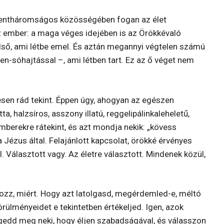
zentháromságos közösségében fogan az élet
az ember: a maga véges idejében is az Örökkévaló
első, ami létbe emel. És aztán megannyi végtelen számú
en-sóhajtással –, ami létben tart. Ez az ő véget nem
esen rád tekint. Éppen úgy, ahogyan az egészen
ta, halzsíros, asszony illatú, reggelipálinkaleheletű,
berekre rátekint, és azt mondja nekik: „kövess
Jézus által. Felajánlott kapcsolat, örökké érvényes
. Választott vagy. Az életre választott. Mindenek közül,
rozz, miért. Hogy azt latolgasd, megérdemled-e, méltó
örülményeidet e tekintetben értékeljed. Igen, azok
engedd meg neki, hogy éljen szabadságával, és válasszon