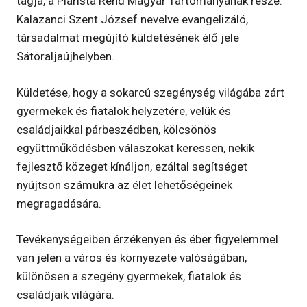
tagja, a Piarista Rend Magyar Tartományának része.
Kalazanci Szent József nevelve evangelizáló,
társadalmat megújító küldetésének élő jele
Sátoraljaújhelyben.
Küldetése, hogy a sokarcú szegénység világába zárt
gyermekek és fiatalok helyzetére, velük és
családjaikkal párbeszédben, kölcsönös
együttműködésben válaszokat keressen, nekik
fejlesztő közeget kínáljon, ezáltal segítséget
nyújtson számukra az élet lehetőségeinek
megragadására.
Tevékenységeiben érzékenyen és éber figyelemmel
van jelen a város és környezete valóságában,
különösen a szegény gyermekek, fiatalok és
családjaik világára.