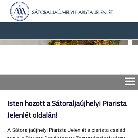
Skip
to
SÁTORALJAÚJHELYI PIARISTA JELENLÉT
content
Isten hozott a Sátoraljaújhelyi Piarista
Jelenlét oldalán!
A Sátoraljaújhelyi Piarista Jelenlét a piarista család